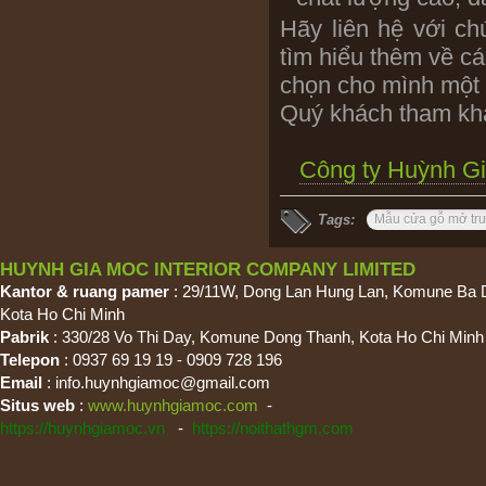
Hãy liên hệ với ch
tìm hiểu thêm về c
chọn cho mình một 
Quý khách tham kh
Công ty Huỳnh Gi
Tags:
Mẫu cửa gỗ mở trư
HUYNH GIA MOC INTERIOR COMPANY LIMITED
Kantor & ruang pamer
: 29/11W, Dong Lan Hung Lan, Komune Ba 
Kota Ho Chi Minh
Pabrik
: 330/28 Vo Thi Day, Komune Dong Thanh, Kota Ho Chi Minh
Telepon
: 0937 69 19 19 - 0909 728 196
Email
:
info.huynhgiamoc@gmail.com
Situs web
:
www.huynhgiamoc.com
-
https://huynhgiamoc.vn
-
https://noithathgm.com