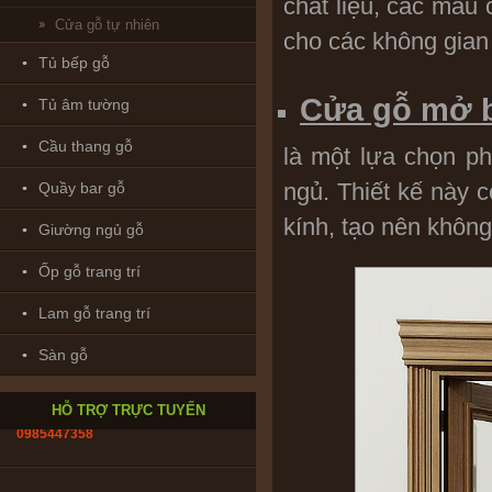
chất liệu, các mẫu
Cửa gỗ tự nhiên
cho các không gian 
Tủ bếp gỗ
Cửa gỗ mở 
Tủ âm tường
Cầu thang gỗ
là một lựa chọn p
ngủ. Thiết kế này 
Quầy bar gỗ
Bảo hành & Bảo trì_ Trường Giang:
0902208735
kính, tạo nên không
Giường ngủ gỗ
Ốp gỗ trang trí
Thiết kế : ks. Huỳnh Nhân:
0916.866782
Lam gỗ trang trí
Sàn gỗ
Tư vấn kỹ thuật _ Ks.Phạm Úc:
0985447358
HỖ TRỢ TRỰC TUYẾN
Tư vấn đồ gỗ_Thu Lan:
0909 728 196