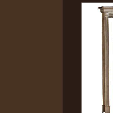
Thiết kế : ks. Huỳnh Nhân:
0916.866782