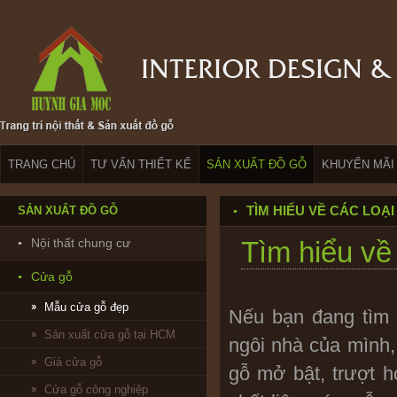
TRANG CHỦ
TƯ VẤN THIẾT KẾ
SẢN XUẤT ĐỒ GỖ
KHUYẾN MÃI
TÌM HIỂU VỀ CÁC LOẠ
SẢN XUẤT ĐỒ GỖ
Nội thất chung cư
Tìm hiểu về
Cửa gỗ
Mẫu cửa gỗ đẹp
Nếu bạn đang tìm k
Sản xuất cửa gỗ tại HCM
ngôi nhà của mình, 
Giá cửa gỗ
gỗ mở bật, trượt 
Cửa gỗ công nghiệp