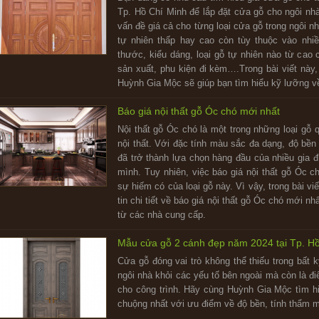
Tp. Hồ Chí Minh để lắp đặt cửa gỗ cho ngôi nh
vấn đề giá cả cho từng loại cửa gỗ trong ngôi 
tự nhiên thấp hay cao còn tùy thuộc vào nhi
thước, kiểu dáng, loại gỗ tự nhiên nào từ cao 
sản xuất, phu kiện đi kèm….Trong bài viết này
Huỳnh Gia Mộc sẽ giúp bạn tìm hiểu kỹ lưỡng về
Báo giá nội thất gỗ Óc chó mới nhất
Nội thất gỗ Óc chó là một trong những loại gỗ 
nội thất. Với đặc tính màu sắc đa dạng, độ bền 
đã trở thành lựa chọn hàng đầu của nhiều gia đ
mình. Tuy nhiên, việc báo giá nội thất gỗ Óc c
sự hiếm có của loại gỗ này. Vì vậy, trong bài vi
tin chi tiết về báo giá nội thất gỗ Óc chó mới n
từ các nhà cung cấp.
Mẫu cửa gỗ 2 cánh đẹp năm 2024 tại Tp. H
Cửa gỗ đóng vai trò không thể thiếu trong bất 
ngôi nhà khỏi các yếu tố bên ngoài mà còn là đi
cho công trình. Hãy cùng Huỳnh Gia Mộc tìm 
chuộng nhất với ưu điểm về độ bền, tính thẩm m