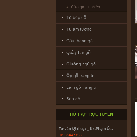
Cửa gỗ tự nhiên
Tủ bếp gỗ
Tủ âm tường
Cầu thang gỗ
Quầy bar gỗ
Giường ngủ gỗ
Ốp gỗ trang trí
Bảo hành & Bảo trì_ Trường Giang:
0902208735
Lam gỗ trang trí
Sàn gỗ
Thiết kế : ks. Huỳnh Nhân:
0916.866782
HỖ TRỢ TRỰC TUYẾN
Tư vấn kỹ thuật _ Ks.Phạm Úc:
0985447358