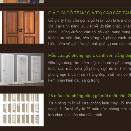
GIÁ CỬA GỖ TEAK( GIẢ TỴ) CAO CẤP TẠI
Gỗ giả tỵ hay còn gọi là gỗ teak luôn là lựa ch
Với các tính năng ưu việt về độ bền chắc, khán
nắng... cùng đường vân sớ gỗ đẹp, sang trọng
khách sự yên tâm, bền vững và phong cách n
hiểu thêm về giá cửa gỗ teak (giả tỵ) cao cấp m
Mẫu cửa gỗ phòng ngủ 1 cánh sơn trắng đẹ
Nếu bạn đang tìm kiếm một mẫu cửa gỗ phòng 
khảo các mẫu cửa gỗ phòng ngủ được thiết k
phòng ngủ 1 cánh sơn trắng đẹp nhất nên có đ
kém phần hiện đại, sang trọng.
25 mẫu cửa phòng bằng gỗ mới nhất năm 2
Xu hướng thiết kế cửa phòng luôn thay đổi th
ngoại lệ. Dưới đây là 25 mẫu cửa phòng mới 
lựa chọn cho căn nhà của mình.