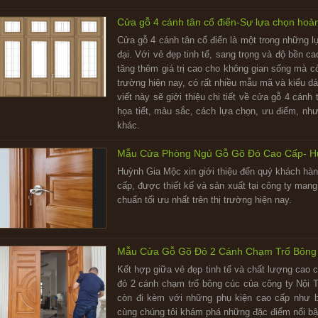
Cửa gỗ 4 cánh tân cổ điển-Sự lựa chọn hoà
Cửa gỗ 4 cánh tân cổ điển là một trong những lựa
đại. Với vẻ đẹp tinh tế, sang trọng và độ bền c
tăng thêm giá trị cao cho không gian sống mà c
trường hiện nay, có rất nhiều mẫu mã và kiểu dá
viết này sẽ giới thiệu chi tiết về cửa gỗ 4 cánh
họa tiết, màu sắc, cách lựa chọn, ưu điểm, nh
khác.
Mẫu Cửa Phòng Ngủ Gỗ Gõ Đỏ Cao Cấp- H
Huỳnh Gia Mộc xin giới thiệu đến quý khách hà
cấp, được thiết kế và sản xuất tại công ty mang 
chuẩn tối ưu nhất trên thị trường hiện nay.
Mẫu Cửa Gỗ Gõ Đỏ 2 Cánh Chạm Trổ Bông 
Kết hợp giữa vẻ đẹp tinh tế và chất lượng cao 
đỏ 2 cánh chạm trổ bông cúc của công ty Nội
còn đi kèm với những phụ kiện cao cấp như b
cùng chúng tôi khám phá những đặc điểm nổi bậ