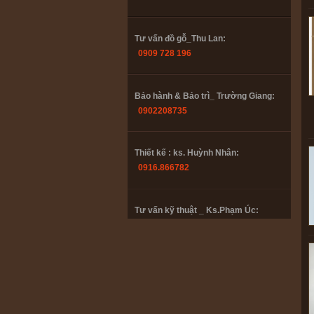
Tư vấn đồ gỗ_Thu Lan:
0909 728 196
Bảo hành & Bảo trì_ Trường Giang:
0902208735
Thiết kế : ks. Huỳnh Nhân:
0916.866782
Tư vấn kỹ thuật _ Ks.Phạm Úc:
0985447358
Tư vấn đồ gỗ_Thu Lan:
0909 728 196