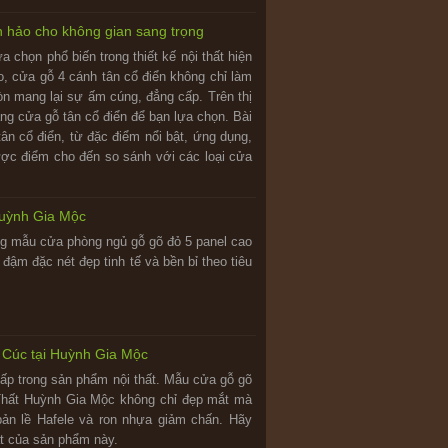
n hảo cho không gian sang trọng
 chọn phổ biến trong thiết kế nội thất hiện
ao, cửa gỗ 4 cánh tân cổ điển không chỉ làm
òn mang lại sự ấm cúng, đẳng cấp. Trên thị
ng cửa gỗ tân cổ điển để bạn lựa chọn. Bài
 tân cổ điển, từ đặc điểm nổi bật, ứng dụng,
ược điểm cho đến so sánh với các loại cửa
uỳnh Gia Mộc
ng mẫu cửa phòng ngủ gỗ gõ đỏ 5 panel cao
đậm đặc nét đẹp tinh tế và bền bỉ theo tiêu
Cúc tại Huỳnh Gia Mộc
cấp trong sản phẩm nội thất. Mẫu cửa gỗ gõ
 Thất Huỳnh Gia Mộc không chỉ đẹp mắt mà
ản lề Hafele và ron nhựa giảm chấn. Hãy
t của sản phẩm này.