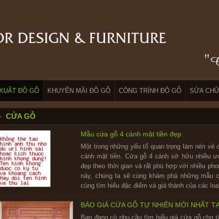
XUẤT ĐỒ GỖ
KHUYẾN MÃI ĐỒ GỖ
CÔNG TRÌNH ĐỒ GỖ
SỬA CHỮ
CỬA GỖ
Mẫu cửa gỗ 4 cánh mặt tiền đẹp
Một trong những yếu tố quan trọng làm nên vẻ 
cánh mặt tiền. Cửa gỗ 4 cánh sở hữu nhiều ư
đẹp theo thời gian và rất phù hợp với nhiều pho
này, chúng ta sẽ cùng khám phá những mẫu cử
cùng tìm hiểu đặc điểm và giá thành của các loạ
BÁO GIÁ CỬA GỖ TỰ NHIÊN MỚI NHẤT T
Bạn đang có nhu cầu tìm hiểu giá cửa gỗ cho tấ