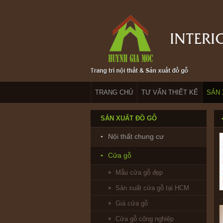
TRANG CHỦ
TƯ VẤN THIẾT KẾ
SẢN 
SẢN XUẤT ĐỒ GỖ
Nội thất chung cư
Cửa gỗ
Mẫu cửa gỗ đẹp
Sản xuất cửa gỗ tại HCM
Giá cửa gỗ
Cửa gỗ công nghiệp