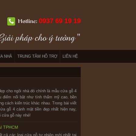
0937 69 19 19
Hotline:
A NHÀ
TRUNG TÂM HỖ TRỢ
LIÊN HỆ
đẹp cho ngôi nhà đó chính là mẫu cửa gỗ 4
u điểm nổi bật như tính thẩm mỹ cao, bền
ng cách kiến trúc khác nhau. Trong bài viết
a gỗ 4 cánh mặt tiền đẹp nhất hiện nay,
i cửa gỗ này nhé!
ẠI TPHCM
t cả các loại cửa gỗ tự nhiên mới nhất tại