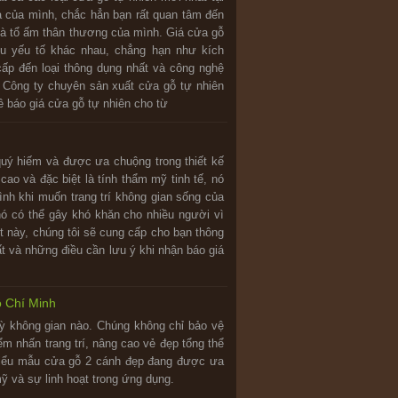
à của mình, chắc hẳn bạn rất quan tâm đến
nhà tổ ấm thân thương của mình. Giá cửa gỗ
ều yếu tố khác nhau, chẳng hạn như kích
cấp đến loại thông dụng nhất và công nghệ
, Công ty chuyên sản xuất cửa gỗ tự nhiên
 báo giá cửa gỗ tự nhiên cho từ
quý hiếm và được ưa chuộng trong thiết kế
cao và đặc biệt là tính thẩm mỹ tinh tế, nó
ình khi muốn trang trí không gian sống của
hó có thể gây khó khăn cho nhiều người vì
ết này, chúng tôi sẽ cung cấp cho bạn thông
hất và những điều cần lưu ý khi nhận báo giá
ồ Chí Minh
kỳ không gian nào. Chúng không chỉ bảo vệ
ểm nhấn trang trí, nâng cao vẻ đẹp tổng thể
hiểu mẫu cửa gỗ 2 cánh đẹp đang được ưa
ỹ và sự linh hoạt trong ứng dụng.