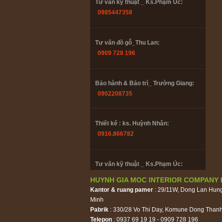
Tư vấn kỹ thuật _ Ks.Phạm Úc:
0985447358
Tư vấn đồ gỗ_Thu Lan:
0909 728 196
Bảo hành & Bảo trì_ Trường Giang:
0902208735
Thiết kế : ks. Huỳnh Nhân:
0916.866782
Tư vấn kỹ thuật _ Ks.Phạm Úc:
0985447358
HUYNH GIA MOC INTERIOR COMPANY 
Kantor & ruang pamer
: 29/11W, Dong Lan Hun
Minh
Tư vấn đồ gỗ_Thu Lan:
Pabrik
: 330/28 Vo Thi Day, Komune Dong Thanh
0909 728 196
Telepon
: 0937 69 19 19 - 0909 728 196