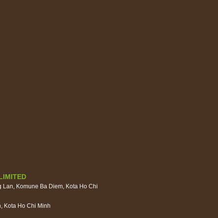
LIMITED
g Lan, Komune Ba Diem, Kota Ho Chi
, Kota Ho Chi Minh