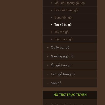
Mẫu cầu thang gỗ đẹp
Giá cầu thang gỗ
Song tiện gỗ
Trụ đề ba gỗ
Tay vịn gỗ
Bậc thang gỗ
Quầy bar gỗ
Giường ngủ gỗ
Ốp gỗ trang trí
Bảo hành & Bảo trì_ Trường Giang:
0902208735
Lam gỗ trang trí
Sàn gỗ
Thiết kế : ks. Huỳnh Nhân:
0916.866782
HỖ TRỢ TRỰC TUYẾN