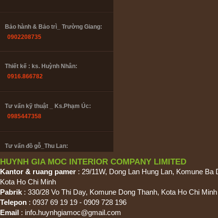
Bảo hành & Bảo trì_ Trường Giang:
0902208735
Thiết kế : ks. Huỳnh Nhân:
0916.866782
Tư vấn kỹ thuật _ Ks.Phạm Úc:
0985447358
Tư vấn đồ gỗ_Thu Lan:
0909 728 196
HUYNH GIA MOC INTERIOR COMPANY LIMITED
Kantor & ruang pamer
: 29/11W, Dong Lan Hung Lan, Komune Ba 
Kota Ho Chi Minh
Bảo hành & Bảo trì_ Trường Giang:
Pabrik
: 330/28 Vo Thi Day, Komune Dong Thanh, Kota Ho Chi Minh
0902208735
Telepon
: 0937 69 19 19 - 0909 728 196
Email
:
info.huynhgiamoc@gmail.com