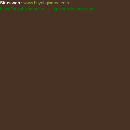
Situs web
:
www.huynhgiamoc.com
-
Thiết kế : ks. Huỳnh Nhân:
https://huynhgiamoc.vn
-
https://noithathgm.com
0916.866782