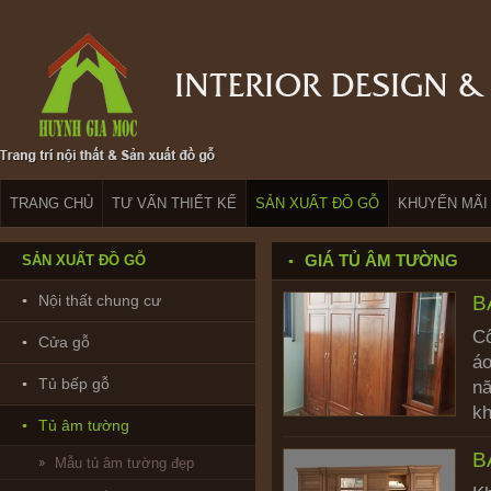
TRANG CHỦ
TƯ VẤN THIẾT KẾ
SẢN XUẤT ĐỒ GỖ
KHUYẾN MÃI
GIÁ TỦ ÂM TƯỜNG
SẢN XUẤT ĐỒ GỖ
Nội thất chung cư
B
Cô
Cửa gỗ
áo
Tủ bếp gỗ
nă
kh
Tủ âm tường
B
Mẫu tủ âm tường đẹp