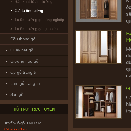
Kh
Sản xuất tủ âm tường
óc
Giá tủ âm tường
sẽ
Tủ âm tường gỗ công nghiệp
qu
Tủ âm tường gỗ tự nhiên
B
Cầu thang gỗ
H
Mộ
Quầy bar gỗ
Bảo hành & Bảo trì_ Trường Giang:
đư
0902208735
Giường ngủ gỗ
dù
qu
Ốp gỗ trang trí
cá
Thiết kế : ks. Huỳnh Nhân:
0916.866782
Lam gỗ trang trí
G
Sàn gỗ
Cá
Tư vấn kỹ thuật _ Ks.Phạm Úc:
hi
0985447358
HỖ TRỢ TRỰC TUYẾN
th
Tư vấn đồ gỗ_Thu Lan:
0909 728 196