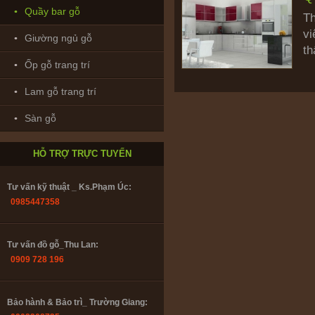
Quầy bar gỗ
Th
vi
Giường ngủ gỗ
th
Ốp gỗ trang trí
Bảo hành & Bảo trì_ Trường Giang:
0902208735
Lam gỗ trang trí
Sàn gỗ
Thiết kế : ks. Huỳnh Nhân:
0916.866782
HỖ TRỢ TRỰC TUYẾN
Tư vấn kỹ thuật _ Ks.Phạm Úc:
0985447358
Tư vấn đồ gỗ_Thu Lan:
0909 728 196
Bảo hành & Bảo trì_ Trường Giang: