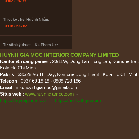
0902208735
Thiết kế : ks. Huỳnh Nhân:
0916.866782
Tư vấn kỹ thuật _ Ks.Phạm Úc:
0985447358
HUYNH GIA MOC INTERIOR COMPANY LIMITED
Kantor & ruang pamer
: 29/11W, Dong Lan Hung Lan, Komune Ba 
Kota Ho Chi Minh
Tư vấn đồ gỗ_Thu Lan:
Pabrik
: 330/28 Vo Thi Day, Komune Dong Thanh, Kota Ho Chi Minh
0909 728 196
Telepon
: 0937 69 19 19 - 0909 728 196
Email
:
info.huynhgiamoc@gmail.com
Situs web
:
www.huynhgiamoc.com
-
Bảo hành & Bảo trì_ Trường Giang:
https://huynhgiamoc.vn
-
https://noithathgm.com
0902208735
Thiết kế : ks. Huỳnh Nhân:
0916.866782