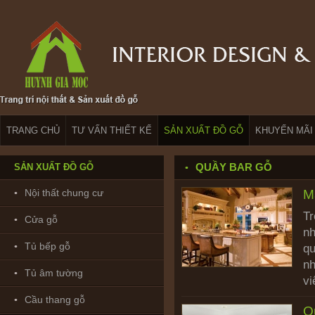
TRANG CHỦ
TƯ VẤN THIẾT KẾ
SẢN XUẤT ĐỒ GỖ
KHUYẾN MÃI
QUẦY BAR GỖ
SẢN XUẤT ĐỒ GỖ
Nội thất chung cư
M
Tr
Cửa gỗ
nh
Tủ bếp gỗ
qu
nh
Tủ âm tường
vi
Cầu thang gỗ
Q