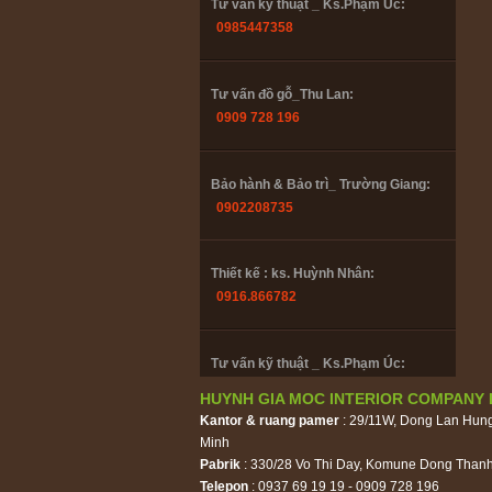
Tư vấn kỹ thuật _ Ks.Phạm Úc:
0985447358
Tư vấn đồ gỗ_Thu Lan:
0909 728 196
Bảo hành & Bảo trì_ Trường Giang:
0902208735
Thiết kế : ks. Huỳnh Nhân:
0916.866782
Tư vấn kỹ thuật _ Ks.Phạm Úc:
0985447358
HUYNH GIA MOC INTERIOR COMPANY 
Kantor & ruang pamer
: 29/11W, Dong Lan Hun
Minh
Tư vấn đồ gỗ_Thu Lan:
Pabrik
: 330/28 Vo Thi Day, Komune Dong Thanh
0909 728 196
Telepon
: 0937 69 19 19 - 0909 728 196