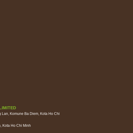
LIMITED
g Lan, Komune Ba Diem, Kota Ho Chi
, Kota Ho Chi Minh