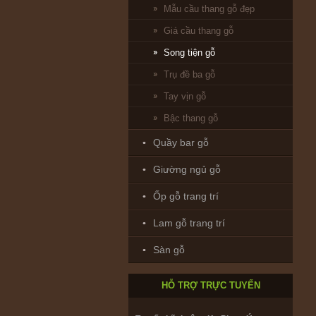
Mẫu cầu thang gỗ đẹp
Giá cầu thang gỗ
Song tiện gỗ
Trụ đề ba gỗ
Tay vịn gỗ
Bậc thang gỗ
Quầy bar gỗ
Giường ngủ gỗ
Ốp gỗ trang trí
Bảo hành & Bảo trì_ Trường Giang:
0902208735
Lam gỗ trang trí
Sàn gỗ
Thiết kế : ks. Huỳnh Nhân:
0916.866782
HỖ TRỢ TRỰC TUYẾN