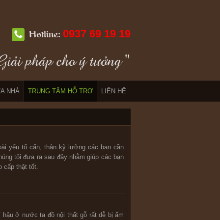
0937 69 19 19
Hotline:
A NHÀ
TRUNG TÂM HỖ TRỢ
LIÊN HỆ
oài yếu tố cẩn, thận kỹ lưỡng các bạn cần
húng tôi đưa ra sau đây nhằm giúp các bạn
cấp thật tốt.
 hậu ở nước ta đồ nội thất gỗ rất dễ bị ẩm