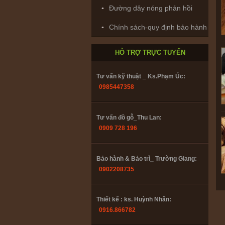
0902208735
Đường dây nóng phản hồi
Chính sách-quy định bảo hành
Thiết kế : ks. Huỳnh Nhân:
0916.866782
HỖ TRỢ TRỰC TUYẾN
Tư vấn kỹ thuật _ Ks.Phạm Úc:
0985447358
Tư vấn đồ gỗ_Thu Lan:
0909 728 196
Bảo hành & Bảo trì_ Trường Giang:
0902208735
Thiết kế : ks. Huỳnh Nhân:
0916.866782