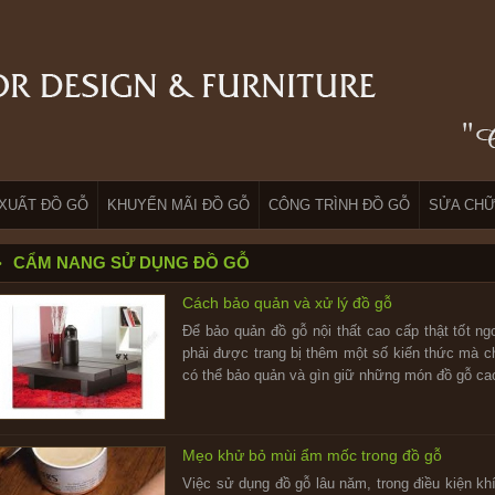
XUẤT ĐỒ GỖ
KHUYẾN MÃI ĐỒ GỖ
CÔNG TRÌNH ĐỒ GỖ
SỬA CHỮ
CẨM NANG SỬ DỤNG ĐỒ GỖ
Cách bảo quản và xử lý đồ gỗ
Để bảo quản đồ gỗ nội thất cao cấp thật tốt ng
phải được trang bị thêm một số kiến thức mà c
có thể bảo quản và gìn giữ những món đồ gỗ cao 
Mẹo khử bỏ mùi ẩm mốc trong đồ gỗ
Việc sử dụng đồ gỗ lâu năm, trong điều kiện khí