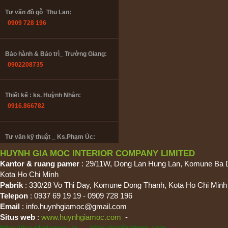
Tư vấn đồ gỗ_Thu Lan:
0909 728 196
Bảo hành & Bảo trì_ Trường Giang:
0902208735
Thiết kế : ks. Huỳnh Nhân:
0916.866782
Tư vấn kỹ thuật _ Ks.Phạm Úc:
0985447358
HUYNH GIA MOC INTERIOR COMPANY LIMITED
Kantor & ruang pamer
: 29/11W, Dong Lan Hung Lan, Komune Ba 
Kota Ho Chi Minh
Tư vấn đồ gỗ_Thu Lan:
Pabrik
: 330/28 Vo Thi Day, Komune Dong Thanh, Kota Ho Chi Minh
0909 728 196
Telepon
: 0937 69 19 19 - 0909 728 196
Email
:
info.huynhgiamoc@gmail.com
Situs web
:
www.huynhgiamoc.com
-
Bảo hành & Bảo trì_ Trường Giang: