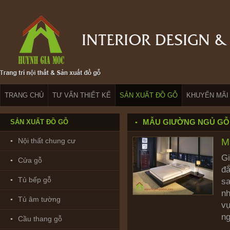
TRANG CHỦ
TƯ VẤN THIẾT KẾ
SẢN XUẤT ĐỒ GỖ
KHUYẾN MÃI
MẪU GIƯỜNG NGỦ GỖ
SẢN XUẤT ĐỒ GỖ
Nội thất chung cư
M
Gi
Cửa gỗ
đắ
Tủ bếp gỗ
sa
nh
Tủ âm tường
vụ
ng
Cầu thang gỗ