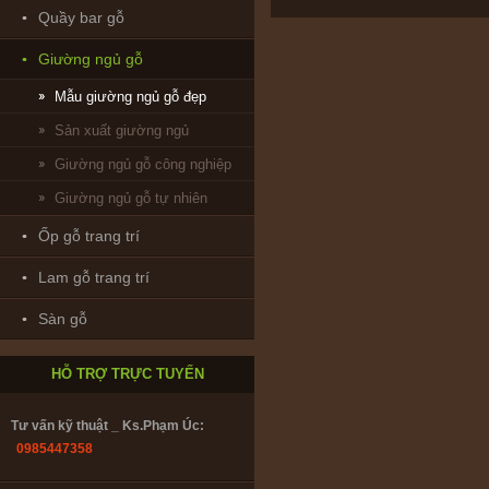
Quầy bar gỗ
Giường ngủ gỗ
Mẫu giường ngủ gỗ đẹp
Sản xuất giường ngủ
Giường ngủ gỗ công nghiệp
Giường ngủ gỗ tự nhiên
Ốp gỗ trang trí
Bảo hành & Bảo trì_ Trường Giang:
0902208735
Lam gỗ trang trí
Sàn gỗ
Thiết kế : ks. Huỳnh Nhân:
0916.866782
HỖ TRỢ TRỰC TUYẾN
Tư vấn kỹ thuật _ Ks.Phạm Úc:
0985447358