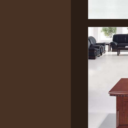
Tư vấn kỹ thuật _ Ks.Phạm Úc:
0985447358
Tư vấn đồ gỗ_Thu Lan:
0909 728 196
Bảo hành & Bảo trì_ Trường Giang:
0902208735
Thiết kế : ks. Huỳnh Nhân:
0916.866782