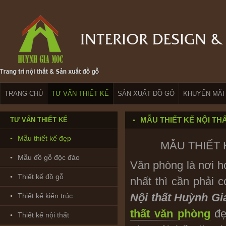
TRANG CHỦ
TƯ VẤN THIẾT KẾ
SẢN XUẤT ĐỒ GỖ
KHUYẾN MÃI
MẪU THIẾT KẾ NỘI TH
TƯ VẤN THIẾT KẾ
Mẫu thiết kế đẹp
MẪU THIẾT
Mẫu đồ gỗ độc đáo
Văn phòng là nơi h
Thiết kế đồ gỗ
nhất thì cần phải 
Nội thất Huỳnh Gi
Thiết kế kiến trúc
thất văn phòng
đẹ
Thiết kế nội thất
Bảo hành & Bảo trì_ Trường Giang:
0902208735