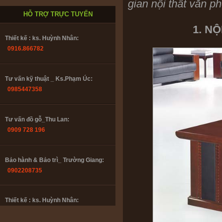
gian nội thất văn p
HỖ TRỢ TRỰC TUYẾN
1. N
Thiết kế : ks. Huỳnh Nhân:
0916.866782
Tư vấn kỹ thuật _ Ks.Phạm Úc:
0985447358
Tư vấn đồ gỗ_Thu Lan:
0909 728 196
Bảo hành & Bảo trì_ Trường Giang:
0902208735
Thiết kế : ks. Huỳnh Nhân:
0916.866782