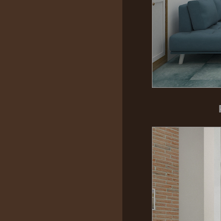
Tư vấn kỹ thuật _ Ks.Phạm Úc:
0985447358
Tư vấn đồ gỗ_Thu Lan:
0909 728 196
Bảo hành & Bảo trì_ Trường Giang:
0902208735
Thiết kế : ks. Huỳnh Nhân:
0916.866782