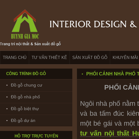
TRANG CHỦ
TƯ VẤN THIẾT KẾ
SẢN XUẤT ĐỒ GỖ
KHUYẾN MÃI
PHỐI CẢNH NHÀ PHỐ 
CÔNG TRÌNH ĐỒ GỖ
Đồ gỗ chung cư
PHỐI CẢN
Đồ gỗ nhà phố
Ngôi nhà phố nằm t
Đồ gỗ biệt thự
và ba tấm đúc kiê
Đồ gỗ dự án
một bé gái và một 
Bảo hành & Bảo trì_ Trường Giang:
tư vấn nội thất 
0902208735
HỖ TRỢ TRỰC TUYẾN