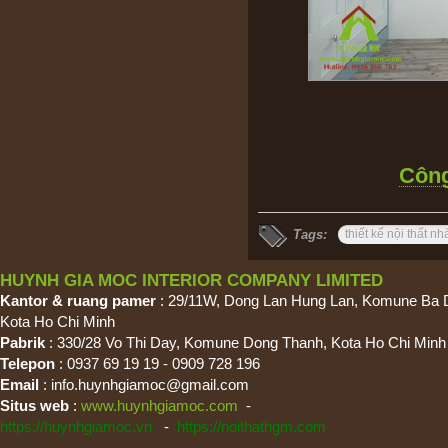
Công
Tags:
thiết kế nội thất n
HUYNH GIA MOC INTERIOR COMPANY LIMITED
Kantor & ruang pamer
: 29/11W, Dong Lan Hung Lan, Komune Ba 
Kota Ho Chi Minh
Pabrik
: 330/28 Vo Thi Day, Komune Dong Thanh, Kota Ho Chi Minh
Telepon
: 0937 69 19 19 - 0909 728 196
Email
:
info.huynhgiamoc@gmail.com
Situs web
:
www.huynhgiamoc.com
-
https://huynhgiamoc.vn
-
https://noithathgm.com