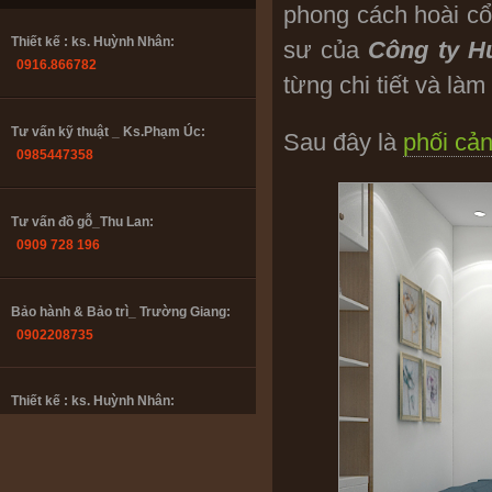
phong cách hoài cổ
Thiết kế : ks. Huỳnh Nhân:
sư của
Công ty H
0916.866782
từng chi tiết và làm
Tư vấn kỹ thuật _ Ks.Phạm Úc:
Sau đây là
phối cả
0985447358
Tư vấn đồ gỗ_Thu Lan:
0909 728 196
Bảo hành & Bảo trì_ Trường Giang:
0902208735
Thiết kế : ks. Huỳnh Nhân:
0916.866782