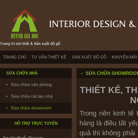
TRANG CHỦ
TƯ VẤN THIẾT KẾ
SẢN XUẤT ĐỒ GỖ
KHUYẾN MÃI
Bảo hành & Bảo trì_ Trường Giang:
0902208735
SỬA CHỮA SHOWROOM 
SỬA CHỮA NHÀ
Sửa chữa văn phòng
THIẾT KẾ, 
Thiết kế : ks. Huỳnh Nhân:
0916.866782
Sửa chữa cải tạo nhà
N
Sửa chữa showroom
Trong nền kinh tế
Tư vấn kỹ thuật _ Ks.Phạm Úc:
0985447358
hàng là điều tất y
HỖ TRỢ TRỰC TUYẾN
quả thì không phải