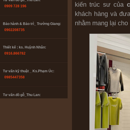
Tư vấn đồ gỗ_Thu Lan:
kiến trúc sư của
0909 728 196
khách hàng và đư
nhằm mang lại cho 
Bảo hành & Bảo trì_ Trường Giang:
0902208735
Thiết kế : ks. Huỳnh Nhân:
0916.866782
Tư vấn kỹ thuật _ Ks.Phạm Úc:
0985447358
Tư vấn đồ gỗ_Thu Lan:
0909 728 196
Bảo hành & Bảo trì_ Trường Giang:
0902208735