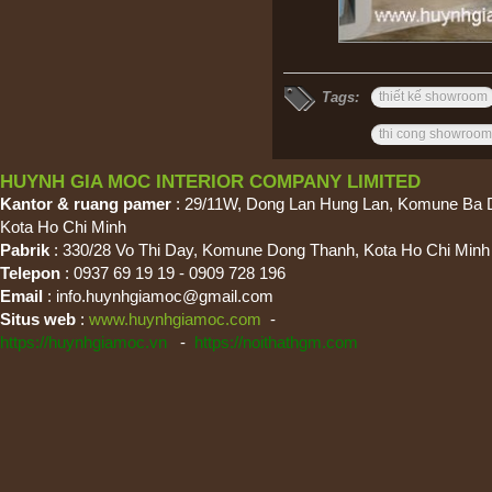
Tags:
thiết kế showroom
thi cong showroom
HUYNH GIA MOC INTERIOR COMPANY LIMITED
Kantor & ruang pamer
: 29/11W, Dong Lan Hung Lan, Komune Ba 
Kota Ho Chi Minh
Pabrik
: 330/28 Vo Thi Day, Komune Dong Thanh, Kota Ho Chi Minh
Telepon
: 0937 69 19 19 - 0909 728 196
Email
:
info.huynhgiamoc@gmail.com
Situs web
:
www.huynhgiamoc.com
-
https://huynhgiamoc.vn
-
https://noithathgm.com