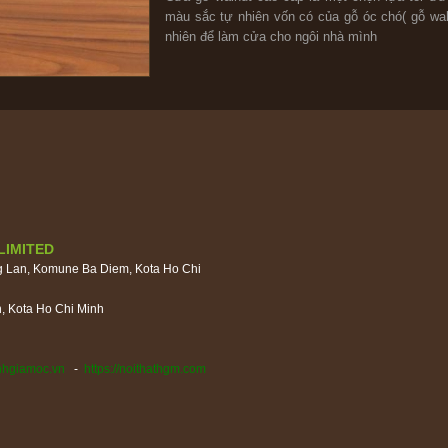
màu sắc tự nhiên vốn có của gỗ óc chó( gỗ waln
nhiên để làm cửa cho ngôi nhà mình
LIMITED
g Lan, Komune Ba Diem, Kota Ho Chi
, Kota Ho Chi Minh
ynhgiamoc.vn
-
https://noithathgm.com