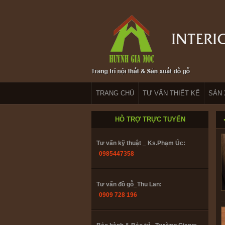
Bảo hành & Bảo trì_ Trường Giang:
0902208735
TRANG CHỦ
TƯ VẤN THIẾT KẾ
SẢN 
Thiết kế : ks. Huỳnh Nhân:
0916.866782
HỖ TRỢ TRỰC TUYẾN
Tư vấn kỹ thuật _ Ks.Phạm Úc:
0985447358
Tư vấn đồ gỗ_Thu Lan:
0909 728 196