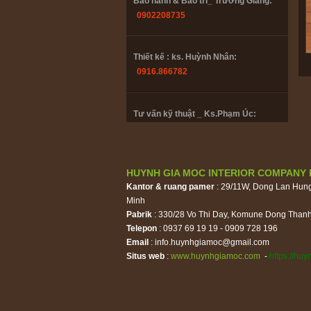
Bảo hành & Bảo trì_ Trường Giang:
0902208735
Thiết kế : ks. Huỳnh Nhân:
0916.866782
Tư vấn kỹ thuật _ Ks.Phạm Úc:
0985447358
Tư vấn đồ gỗ_Thu Lan:
HUYNH GIA MOC INTERIOR COMPANY 
0909 728 196
Kantor & ruang pamer
: 29/11W, Dong Lan Hun
Minh
Pabrik
: 330/28 Vo Thi Day, Komune Dong Thanh
Bảo hành & Bảo trì_ Trường Giang:
Telepon
: 0937 69 19 19 - 0909 728 196
Email
0902208735
:
info.huynhgiamoc@gmail.com
Situs web
:
www.huynhgiamoc.com
-
https://hu
Thiết kế : ks. Huỳnh Nhân:
0916.866782