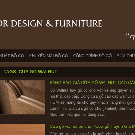
XUẤT ĐỒ GỖ
KHUYẾN MÃI ĐỒ GỖ
CÔNG TRÌNH ĐỒ GỖ
SỬA CHỮ
TAGS: CUA GO WALNUT
BẢNG BÁO GIÁ CỬA GỖ WALNUT CAO CẤP
Gỗ Walnut hay gỗ óc chó với vẻ đẹp quyến rủ,
nội thất cao cấp. Dòng cửa gỗ cao cấp walnut đư
HGM sẽ mang lại cho quý khách hàng một giá t
của minh. Giá cửa gỗ óc chó ( walnut) phụ thu
Mộc tìm hiểu qua nội dung sau:
Cửa gỗ walnut óc chó - Cửa gỗ Huỳnh Gia 
Cửa gỗ walnut cao cấp là một chọn lựa tối ưu