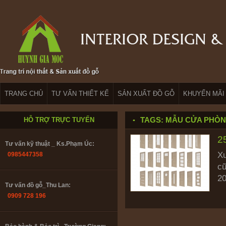
Bảo hành & Bảo trì_ Trường Giang:
0902208735
TRANG CHỦ
TƯ VẤN THIẾT KẾ
SẢN XUẤT ĐỒ GỖ
KHUYẾN MÃI
Thiết kế : ks. Huỳnh Nhân:
0916.866782
TAGS: MẪU CỬA PHÒN
HỖ TRỢ TRỰC TUYẾN
2
Tư vấn kỹ thuật _ Ks.Phạm Úc:
Xu
0985447358
cũ
20
Tư vấn đồ gỗ_Thu Lan:
0909 728 196