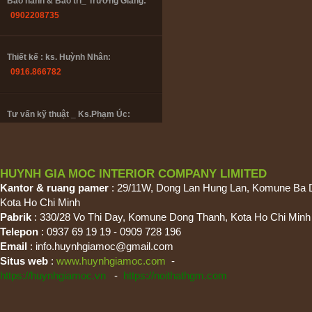
Bảo hành & Bảo trì_ Trường Giang:
0902208735
Thiết kế : ks. Huỳnh Nhân:
0916.866782
Tư vấn kỹ thuật _ Ks.Phạm Úc:
0985447358
Tư vấn đồ gỗ_Thu Lan:
HUYNH GIA MOC INTERIOR COMPANY LIMITED
0909 728 196
Kantor & ruang pamer
: 29/11W, Dong Lan Hung Lan, Komune Ba 
Kota Ho Chi Minh
Pabrik
: 330/28 Vo Thi Day, Komune Dong Thanh, Kota Ho Chi Minh
Bảo hành & Bảo trì_ Trường Giang:
Telepon
: 0937 69 19 19 - 0909 728 196
0902208735
Email
:
info.huynhgiamoc@gmail.com
Situs web
:
www.huynhgiamoc.com
-
https://huynhgiamoc.vn
-
https://noithathgm.com
Thiết kế : ks. Huỳnh Nhân:
0916.866782